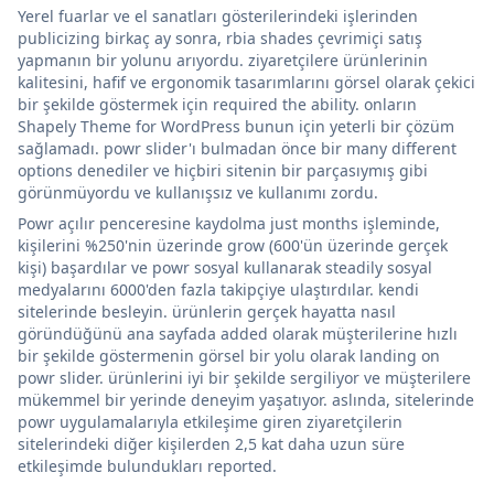
Yerel fuarlar ve el sanatları gösterilerindeki işlerinden
publicizing birkaç ay sonra, rbia shades çevrimiçi satış
yapmanın bir yolunu arıyordu. ziyaretçilere ürünlerinin
kalitesini, hafif ve ergonomik tasarımlarını görsel olarak çekici
bir şekilde göstermek için required the ability. onların
Shapely Theme for WordPress bunun için yeterli bir çözüm
sağlamadı. powr slider'ı bulmadan önce bir many different
options denediler ve hiçbiri sitenin bir parçasıymış gibi
görünmüyordu ve kullanışsız ve kullanımı zordu.
Powr açılır penceresine kaydolma just months işleminde,
kişilerini %250'nin üzerinde grow (600'ün üzerinde gerçek
kişi) başardılar ve powr sosyal kullanarak steadily sosyal
medyalarını 6000'den fazla takipçiye ulaştırdılar. kendi
sitelerinde besleyin. ürünlerin gerçek hayatta nasıl
göründüğünü ana sayfada added olarak müşterilerine hızlı
bir şekilde göstermenin görsel bir yolu olarak landing on
powr slider. ürünlerini iyi bir şekilde sergiliyor ve müşterilere
mükemmel bir yerinde deneyim yaşatıyor. aslında, sitelerinde
powr uygulamalarıyla etkileşime giren ziyaretçilerin
sitelerindeki diğer kişilerden 2,5 kat daha uzun süre
etkileşimde bulundukları reported.