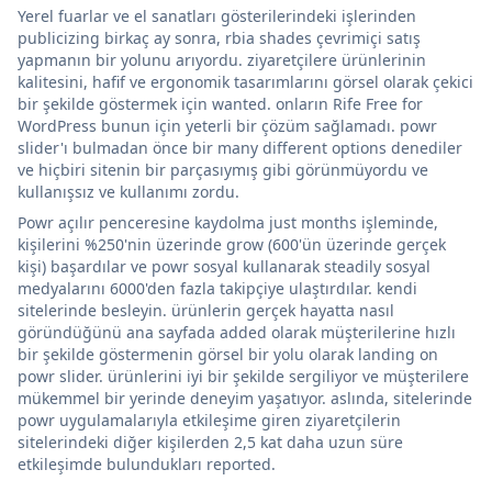
Yerel fuarlar ve el sanatları gösterilerindeki işlerinden
publicizing birkaç ay sonra, rbia shades çevrimiçi satış
yapmanın bir yolunu arıyordu. ziyaretçilere ürünlerinin
kalitesini, hafif ve ergonomik tasarımlarını görsel olarak çekici
bir şekilde göstermek için wanted. onların Rife Free for
WordPress bunun için yeterli bir çözüm sağlamadı. powr
slider'ı bulmadan önce bir many different options denediler
ve hiçbiri sitenin bir parçasıymış gibi görünmüyordu ve
kullanışsız ve kullanımı zordu.
Powr açılır penceresine kaydolma just months işleminde,
kişilerini %250'nin üzerinde grow (600'ün üzerinde gerçek
kişi) başardılar ve powr sosyal kullanarak steadily sosyal
medyalarını 6000'den fazla takipçiye ulaştırdılar. kendi
sitelerinde besleyin. ürünlerin gerçek hayatta nasıl
göründüğünü ana sayfada added olarak müşterilerine hızlı
bir şekilde göstermenin görsel bir yolu olarak landing on
powr slider. ürünlerini iyi bir şekilde sergiliyor ve müşterilere
mükemmel bir yerinde deneyim yaşatıyor. aslında, sitelerinde
powr uygulamalarıyla etkileşime giren ziyaretçilerin
sitelerindeki diğer kişilerden 2,5 kat daha uzun süre
etkileşimde bulundukları reported.