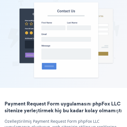
Payment Request Form uygulamasını phpFox LLC
sitenize yerleştirmek hiç bu kadar kolay olmamıştı
Özelleştirilmiş Payment Request Form phpFox LLC
uygulamanızı oluşturun, web sitenizin stiline ve renklerine