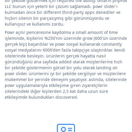
bir şekilde göstermek için required the ability. onların phpFox
LLC bunun için yeterli bir çözüm sağlamadı. powr slider'ı
bulmadan önce bir different third-party apps denediler ve
hiçbiri sitenin bir parçasıymış gibi görünmüyordu ve
kullanışsız ve kullanımı zordu.
Powr açılır penceresine kaydolma a small amount of time
işleminde, kişilerini %250'nin üzerinde grow (600'ün üzerinde
gerçek kişi) başardılar ve powr sosyal kullanarak constantly
sosyal medyalarını 6000'den fazla takipçiye ulaştırdılar. kendi
sitelerinde besleyin. ürünlerin gerçek hayatta nasıl
göründüğünü ana sayfada added olarak müşterilerine hızlı
bir şekilde göstermenin görsel bir yolu olarak landing on
powr slider. ürünlerini iyi bir şekilde sergiliyor ve müşterilere
mükemmel bir yerinde deneyim yaşatıyor. aslında, sitelerinde
powr uygulamalarıyla etkileşime giren ziyaretçilerin
sitelerindeki diğer kişilerden 2,5 kat daha uzun süre
etkileşimde bulundukları discovered.