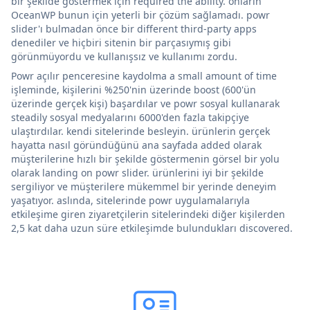
bir şekilde göstermek için required the ability. onların
OceanWP bunun için yeterli bir çözüm sağlamadı. powr
slider'ı bulmadan önce bir different third-party apps
denediler ve hiçbiri sitenin bir parçasıymış gibi
görünmüyordu ve kullanışsız ve kullanımı zordu.
Powr açılır penceresine kaydolma a small amount of time
işleminde, kişilerini %250'nin üzerinde boost (600'ün
üzerinde gerçek kişi) başardılar ve powr sosyal kullanarak
steadily sosyal medyalarını 6000'den fazla takipçiye
ulaştırdılar. kendi sitelerinde besleyin. ürünlerin gerçek
hayatta nasıl göründüğünü ana sayfada added olarak
müşterilerine hızlı bir şekilde göstermenin görsel bir yolu
olarak landing on powr slider. ürünlerini iyi bir şekilde
sergiliyor ve müşterilere mükemmel bir yerinde deneyim
yaşatıyor. aslında, sitelerinde powr uygulamalarıyla
etkileşime giren ziyaretçilerin sitelerindeki diğer kişilerden
2,5 kat daha uzun süre etkileşimde bulundukları discovered.