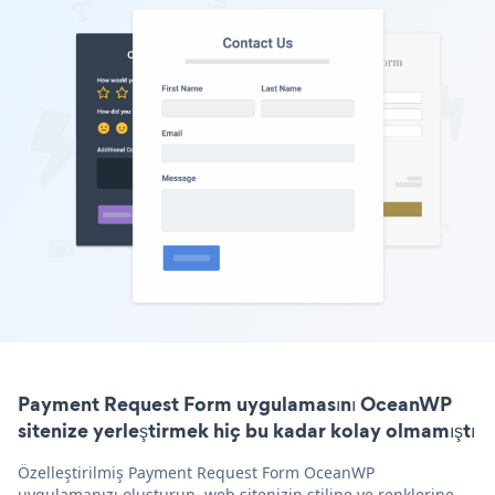
Payment Request Form uygulamasını OceanWP
sitenize yerleştirmek hiç bu kadar kolay olmamıştı
Özelleştirilmiş Payment Request Form OceanWP
uygulamanızı oluşturun, web sitenizin stiline ve renklerine