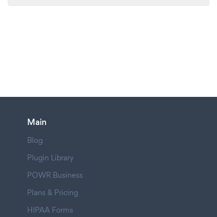
Main
Blog
Plugin Library
POWR Business
Plans & Pricing
HIPAA Forms