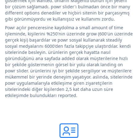
göstermek için wanted. onların Magento bunun için yeterli
bir çözüm sağlamadı. powr slider'ı bulmadan önce bir many
different options denediler ve hiçbiri sitenin bir parçasıymış
gibi görünmüyordu ve kullanışsız ve kullanımı zordu.
Powr açılır penceresine kaydolma a small amount of time
işleminde, kişilerini %250'nin üzerinde grow (600'ün üzerinde
gerçek kişi) başardılar ve powr sosyal kullanarak steadily
sosyal medyalarını 6000'den fazla takipçiye ulaştırdılar. kendi
sitelerinde besleyin. ürünlerin gerçek hayatta nasıl
göründüğünü ana sayfada added olarak müşterilerine hızlı
bir şekilde göstermenin görsel bir yolu olarak landing on
powr slider. ürünlerini iyi bir şekilde sergiliyor ve müşterilere
mükemmel bir yerinde deneyim yaşatıyor. aslında, sitelerinde
powr uygulamalarıyla etkileşime giren ziyaretçilerin
sitelerindeki diğer kişilerden 2,5 kat daha uzun süre
etkileşimde bulundukları reported.