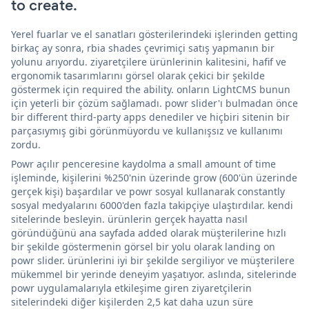
to create.
Yerel fuarlar ve el sanatları gösterilerindeki işlerinden getting
birkaç ay sonra, rbia shades çevrimiçi satış yapmanın bir
yolunu arıyordu. ziyaretçilere ürünlerinin kalitesini, hafif ve
ergonomik tasarımlarını görsel olarak çekici bir şekilde
göstermek için required the ability. onların LightCMS bunun
için yeterli bir çözüm sağlamadı. powr slider'ı bulmadan önce
bir different third-party apps denediler ve hiçbiri sitenin bir
parçasıymış gibi görünmüyordu ve kullanışsız ve kullanımı
zordu.
Powr açılır penceresine kaydolma a small amount of time
işleminde, kişilerini %250'nin üzerinde grow (600'ün üzerinde
gerçek kişi) başardılar ve powr sosyal kullanarak constantly
sosyal medyalarını 6000'den fazla takipçiye ulaştırdılar. kendi
sitelerinde besleyin. ürünlerin gerçek hayatta nasıl
göründüğünü ana sayfada added olarak müşterilerine hızlı
bir şekilde göstermenin görsel bir yolu olarak landing on
powr slider. ürünlerini iyi bir şekilde sergiliyor ve müşterilere
mükemmel bir yerinde deneyim yaşatıyor. aslında, sitelerinde
powr uygulamalarıyla etkileşime giren ziyaretçilerin
sitelerindeki diğer kişilerden 2,5 kat daha uzun süre