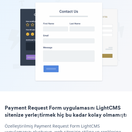
Payment Request Form uygulamasını LightCMS
sitenize yerleştirmek hiç bu kadar kolay olmamıştı
Özelleştirilmiş Payment Request Form LightCMS
uygulamanızı oluşturun, web sitenizin stiline ve renklerine