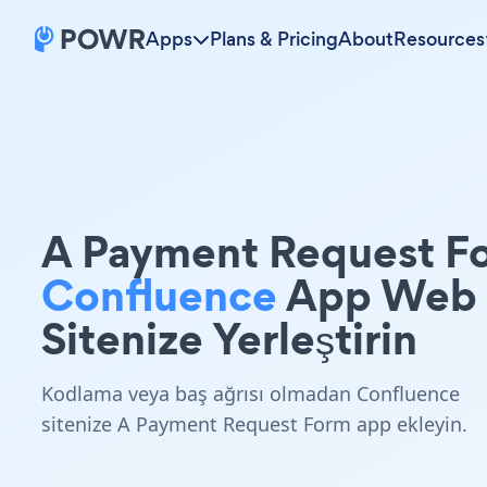
Apps
Plans & Pricing
About
Resources
A Payment Request F
Confluence
App Web
Sitenize Yerleştirin
Kodlama veya baş ağrısı olmadan Confluence
sitenize A Payment Request Form app ekleyin.