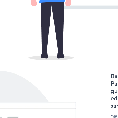
Ba
Pa
gu
ed
sa
Diğ