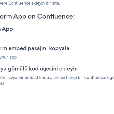
yere Confluence ekleyin bir site.
orm App on Confluence:
m App
rm embed pasajını kopyala
 your app
ya gömülü kod öğesini ekleyin
ml veya bir embed kodu alan herhangi bir Confluence öğesin
k!