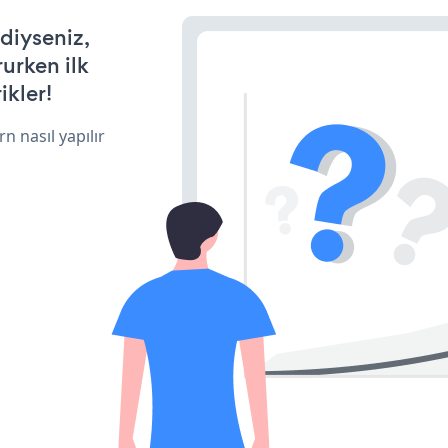
rdiyseniz,
rurken ilk
ikler!
n nasıl yapılır