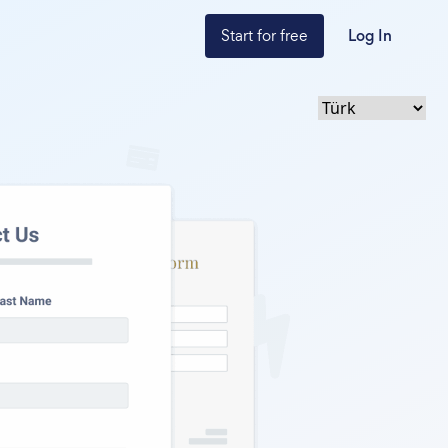
Start for free
Log In