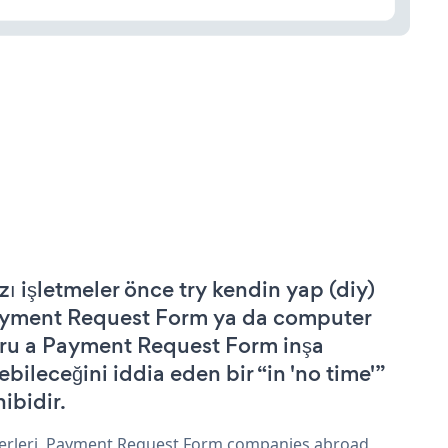
zı işletmeler önce try kendin yap (diy)
yment Request Form ya da computer
ru a Payment Request Form inşa
ebileceğini iddia eden bir “in 'no time'”
hibidir.
erleri, Payment Request Form companies abroad