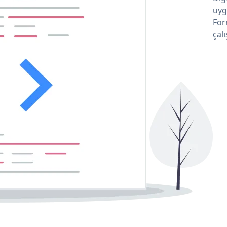
uyg
For
çalı