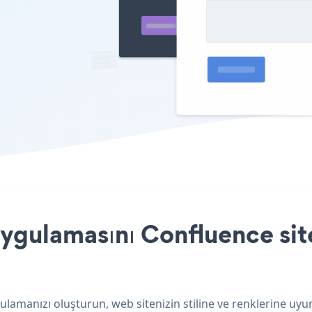
gulamasını Confluence site
lamanızı oluşturun, web sitenizin stiline ve renklerine uy