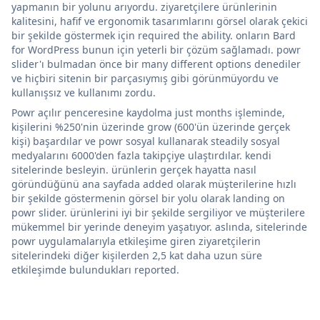
yapmanın bir yolunu arıyordu. ziyaretçilere ürünlerinin
kalitesini, hafif ve ergonomik tasarımlarını görsel olarak çekici
bir şekilde göstermek için required the ability. onların Bard
for WordPress bunun için yeterli bir çözüm sağlamadı. powr
slider'ı bulmadan önce bir many different options denediler
ve hiçbiri sitenin bir parçasıymış gibi görünmüyordu ve
kullanışsız ve kullanımı zordu.
Powr açılır penceresine kaydolma just months işleminde,
kişilerini %250'nin üzerinde grow (600'ün üzerinde gerçek
kişi) başardılar ve powr sosyal kullanarak steadily sosyal
medyalarını 6000'den fazla takipçiye ulaştırdılar. kendi
sitelerinde besleyin. ürünlerin gerçek hayatta nasıl
göründüğünü ana sayfada added olarak müşterilerine hızlı
bir şekilde göstermenin görsel bir yolu olarak landing on
powr slider. ürünlerini iyi bir şekilde sergiliyor ve müşterilere
mükemmel bir yerinde deneyim yaşatıyor. aslında, sitelerinde
powr uygulamalarıyla etkileşime giren ziyaretçilerin
sitelerindeki diğer kişilerden 2,5 kat daha uzun süre
etkileşimde bulundukları reported.