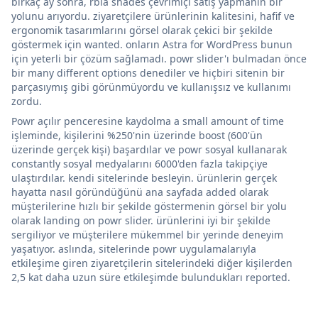
birkaç ay sonra, rbia shades çevrimiçi satış yapmanın bir
yolunu arıyordu. ziyaretçilere ürünlerinin kalitesini, hafif ve
ergonomik tasarımlarını görsel olarak çekici bir şekilde
göstermek için wanted. onların Astra for WordPress bunun
için yeterli bir çözüm sağlamadı. powr slider'ı bulmadan önce
bir many different options denediler ve hiçbiri sitenin bir
parçasıymış gibi görünmüyordu ve kullanışsız ve kullanımı
zordu.
Powr açılır penceresine kaydolma a small amount of time
işleminde, kişilerini %250'nin üzerinde boost (600'ün
üzerinde gerçek kişi) başardılar ve powr sosyal kullanarak
constantly sosyal medyalarını 6000'den fazla takipçiye
ulaştırdılar. kendi sitelerinde besleyin. ürünlerin gerçek
hayatta nasıl göründüğünü ana sayfada added olarak
müşterilerine hızlı bir şekilde göstermenin görsel bir yolu
olarak landing on powr slider. ürünlerini iyi bir şekilde
sergiliyor ve müşterilere mükemmel bir yerinde deneyim
yaşatıyor. aslında, sitelerinde powr uygulamalarıyla
etkileşime giren ziyaretçilerin sitelerindeki diğer kişilerden
2,5 kat daha uzun süre etkileşimde bulundukları reported.