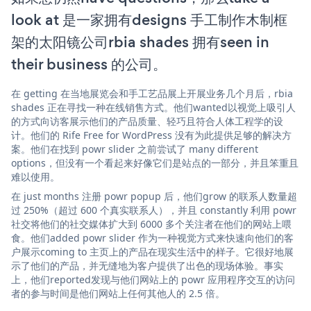
look at 是一家拥有designs 手工制作木制框
架的太阳镜公司rbia shades 拥有seen in
their business 的公司。
在 getting 在当地展览会和手工艺品展上开展业务几个月后，rbia
shades 正在寻找一种在线销售方式。他们wanted以视觉上吸引人
的方式向访客展示他们的产品质量、轻巧且符合人体工程学的设
计。他们的 Rife Free for WordPress 没有为此提供足够的解决方
案。他们在找到 powr slider 之前尝试了 many different
options，但没有一个看起来好像它们是站点的一部分，并且笨重且
难以使用。
在 just months 注册 powr popup 后，他们grow 的联系人数量超
过 250%（超过 600 个真实联系人），并且 constantly 利用 powr
社交将他们的社交媒体扩大到 6000 多个关注者在他们的网站上喂
食。他们added powr slider 作为一种视觉方式来快速向他们的客
户展示coming to 主页上的产品在现实生活中的样子。它很好地展
示了他们的产品，并无缝地为客户提供了出色的现场体验。事实
上，他们reported发现与他们网站上的 powr 应用程序交互的访问
者的参与时间是他们网站上任何其他人的 2.5 倍。