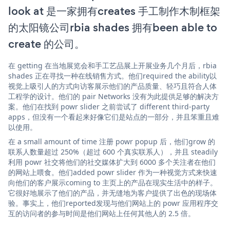
look at 是一家拥有creates 手工制作木制框架
的太阳镜公司rbia shades 拥有been able to
create 的公司。
在 getting 在当地展览会和手工艺品展上开展业务几个月后，rbia
shades 正在寻找一种在线销售方式。他们required the ability以
视觉上吸引人的方式向访客展示他们的产品质量、轻巧且符合人体
工程学的设计。他们的 pair Networks 没有为此提供足够的解决方
案。他们在找到 powr slider 之前尝试了 different third-party
apps，但没有一个看起来好像它们是站点的一部分，并且笨重且难
以使用。
在 a small amount of time 注册 powr popup 后，他们grow 的
联系人数量超过 250%（超过 600 个真实联系人），并且 steadily
利用 powr 社交将他们的社交媒体扩大到 6000 多个关注者在他们
的网站上喂食。他们added powr slider 作为一种视觉方式来快速
向他们的客户展示coming to 主页上的产品在现实生活中的样子。
它很好地展示了他们的产品，并无缝地为客户提供了出色的现场体
验。事实上，他们reported发现与他们网站上的 powr 应用程序交
互的访问者的参与时间是他们网站上任何其他人的 2.5 倍。