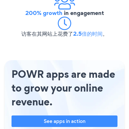
200% growth
in engagement
访客在其网站上花费了
2.5倍的时间
。
POWR apps are made
to grow your online
revenue.
See apps in action