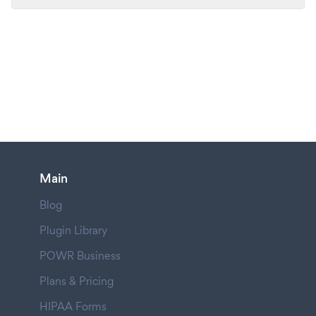
Main
Blog
Plugin Library
POWR Business
Plans & Pricing
HIPAA Forms