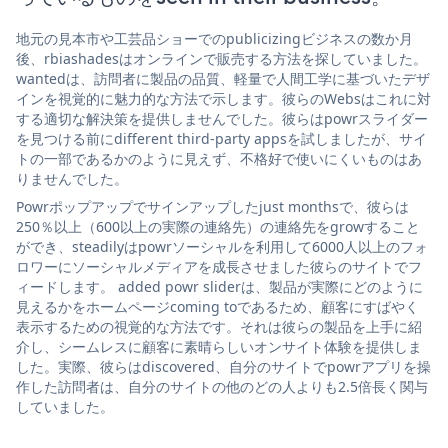
地元の見本市や工芸品ショーでのpublicizingビジネスの数か月
後、rbiashadesはオンラインで販売する方法を探していました。
wantedは、訪問者に製品の品質、軽量で人間工学に基づいたデザ
インを視覚的に魅力的な方法で示します。彼らのWebsはこれに対
する適切な解決策を提供しませんでした。彼らはpowrスライダー
を見つける前にdifferent third-party appsを試しましたが、サイ
トの一部であるかのように見えず、不格好で使いにくいものはあ
りませんでした。
Powrポップアップでサインアップしたjust monthsで、彼らは
250％以上（600以上の実際の連絡先）の連絡先をgrowすること
ができ、steadilyはpowrソーシャルを利用して6000人以上のフォ
ロワーにソーシャルメディアを成長させました彼らのサイトでフ
ィードします。 added powr sliderは、製品が実際にどのように
見えるかをホームページcoming toであるため、顧客にすばやく
表示するための視覚的な方法です。それは彼らの製品を上手に紹
介し、シームレスに顧客に素晴らしいオンサイト体験を提供しま
した。実際、彼らはdiscovered、自分のサイトでpowrアプリを操
作した訪問者は、自分のサイトの他のどの人よりも2.5倍長く関与
していました。