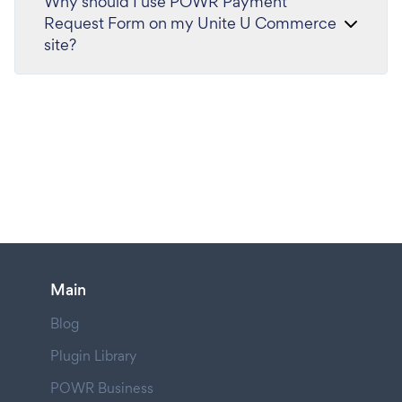
Why should I use POWR Payment
Request Form on my Unite U Commerce
site?
Main
Blog
Plugin Library
POWR Business