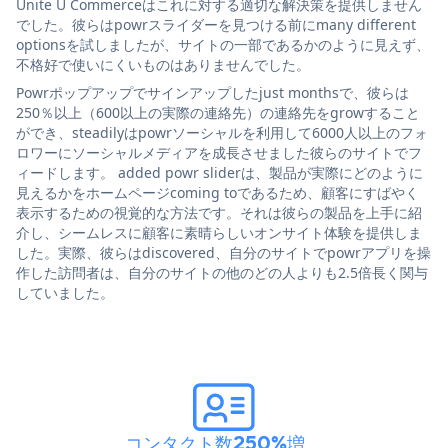
Unite U Commerceはこれに対する適切な解決策を提供しません
でした。彼らはpowrスライダーを見つける前にmany different
optionsを試しましたが、サイトの一部であるかのように見えず、
不格好で使いにくいものはありませんでした。
Powrポップアップでサインアップしたjust monthsで、彼らは
250％以上（600以上の実際の連絡先）の連絡先をgrowすること
ができ、steadilyはpowrソーシャルを利用して6000人以上のフォ
ロワーにソーシャルメディアを成長させました彼らのサイトでフ
ィードします。 added powr sliderは、製品が実際にどのように
見えるかをホームページcoming toであるため、顧客にすばやく
表示するための視覚的な方法です。それは彼らの製品を上手に紹
介し、シームレスに顧客に素晴らしいオンサイト体験を提供しま
した。実際、彼らはdiscovered、自分のサイトでpowrアプリを操
作した訪問者は、自分のサイトの他のどの人よりも2.5倍長く関与
していました。
コンタクト数250%増
。