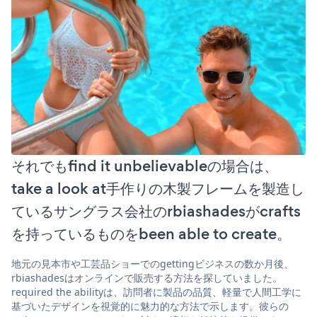
それでもfind it unbelievableの場合は、
take a look at手作りの木製フレームを製造し
ているサングラス会社のrbiashadesがcrafts
を持っているものをbeen able to create。
地元の見本市や工芸品ショーでのgettingビジネスの数か月後、
rbiashadesはオンラインで販売する方法を探していました。
required the abilityは、訪問者に製品の品質、軽量で人間工学に
基づいたデザインを視覚的に魅力的な方法で示します。彼らの