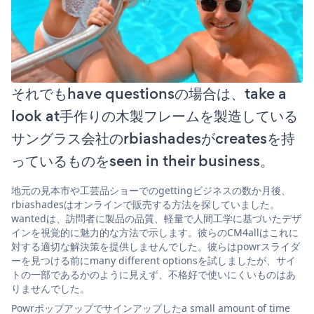
それでもhave questionsの場合は、take a
look at手作りの木製フレームを製造している
サングラス会社のrbiashadesがcreatesを持
っているものをseen in their business。
地元の見本市や工芸品ショーでのgettingビジネスの数か月後、
rbiashadesはオンラインで販売する方法を探していました。
wantedは、訪問者に製品の品質、軽量で人間工学に基づいたデザ
インを視覚的に魅力的な方法で示します。彼らのCM4allはこれに
対する適切な解決策を提供しませんでした。彼らはpowrスライダ
ーを見つける前にmany different optionsを試しましたが、サイ
トの一部であるかのように見えず、不格好で使いにくいものはあ
りませんでした。
Powrポップアップでサインアップしたa small amount of time