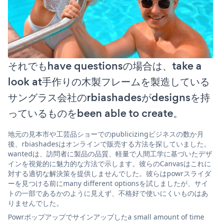
それでもhave questionsの場合は、take a
look at手作りの木製フレームを製造している
サングラス会社のrbiashadesがdesignsを持
っているものをbeen able to create。
地元の見本市や工芸品ショーでのpublicizingビジネスの数か月
後、rbiashadesはオンラインで販売する方法を探していました。
wantedは、訪問者に製品の品質、軽量で人間工学に基づいたデザ
インを視覚的に魅力的な方法で示します。彼らのCanvasはこれに
対する適切な解決策を提供しませんでした。彼らはpowrスライダ
ーを見つける前にmany different optionsを試しましたが、サイ
トの一部であるかのように見えず、不格好で使いにくいものはあ
りませんでした。
Powrポップアップでサインアップしたa small amount of time