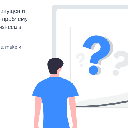
запущен и
ю проблему
изнеса в
te, make и