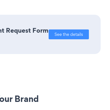
ent Request Form
See the details
our Brand