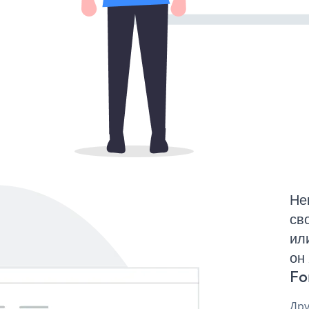
Не
св
ил
он
Fo
Дру