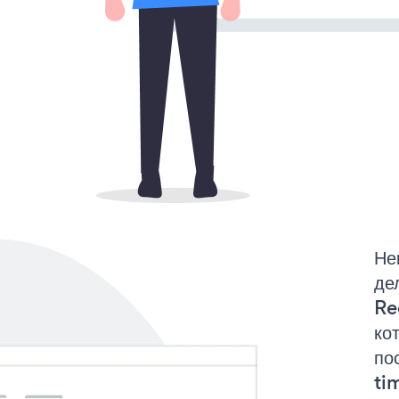
Не
де
Re
ко
по
tim