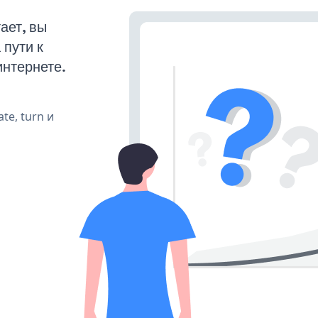
ает, вы
пути к
интернете.
te, turn и