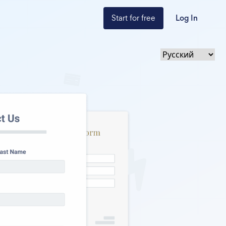
Start for free
Log In