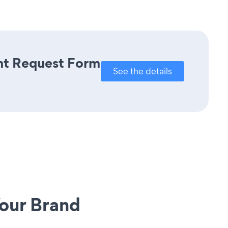
ent Request Form
See the details
our Brand