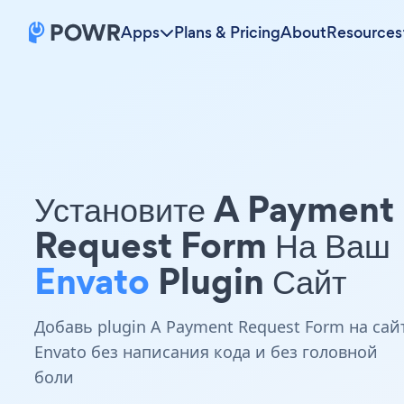
Apps
Plans & Pricing
About
Resources
Установите A Payment
Request Form На Ваш
Envato
Plugin Сайт
Добавь plugin A Payment Request Form на сай
Envato без написания кода и без головной
боли