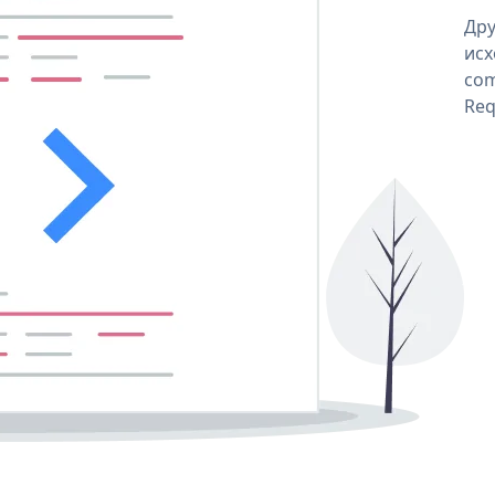
Дру
исх
com
Req