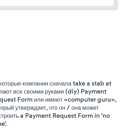
которые компании сначала take a stab at
лают все своими руками (diy) Payment
quest Form или имеют «computer guru»,
торый утверждает, что он / она может
строить a Payment Request Form in 'no
e'.