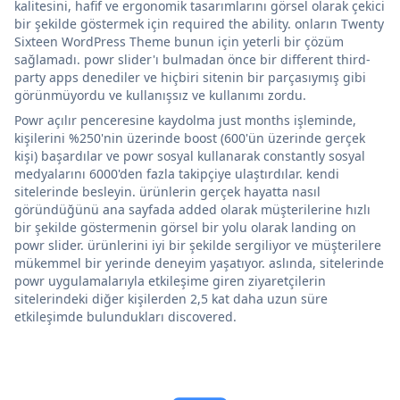
kalitesini, hafif ve ergonomik tasarımlarını görsel olarak çekici
bir şekilde göstermek için required the ability. onların Twenty
Sixteen WordPress Theme bunun için yeterli bir çözüm
sağlamadı. powr slider'ı bulmadan önce bir different third-
party apps denediler ve hiçbiri sitenin bir parçasıymış gibi
görünmüyordu ve kullanışsız ve kullanımı zordu.
Powr açılır penceresine kaydolma just months işleminde,
kişilerini %250'nin üzerinde boost (600'ün üzerinde gerçek
kişi) başardılar ve powr sosyal kullanarak constantly sosyal
medyalarını 6000'den fazla takipçiye ulaştırdılar. kendi
sitelerinde besleyin. ürünlerin gerçek hayatta nasıl
göründüğünü ana sayfada added olarak müşterilerine hızlı
bir şekilde göstermenin görsel bir yolu olarak landing on
powr slider. ürünlerini iyi bir şekilde sergiliyor ve müşterilere
mükemmel bir yerinde deneyim yaşatıyor. aslında, sitelerinde
powr uygulamalarıyla etkileşime giren ziyaretçilerin
sitelerindeki diğer kişilerden 2,5 kat daha uzun süre
etkileşimde bulundukları discovered.