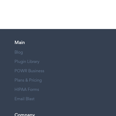
Main
Blog
Plugin Library
POWR Business
Plans & Pricing
HIPAA Forms
Email Blast
Company