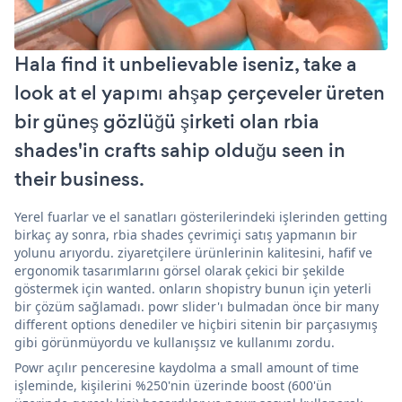
Hala find it unbelievable iseniz, take a
look at el yapımı ahşap çerçeveler üreten
bir güneş gözlüğü şirketi olan rbia
shades'in crafts sahip olduğu seen in
their business.
Yerel fuarlar ve el sanatları gösterilerindeki işlerinden getting
birkaç ay sonra, rbia shades çevrimiçi satış yapmanın bir
yolunu arıyordu. ziyaretçilere ürünlerinin kalitesini, hafif ve
ergonomik tasarımlarını görsel olarak çekici bir şekilde
göstermek için wanted. onların shopistry bunun için yeterli
bir çözüm sağlamadı. powr slider'ı bulmadan önce bir many
different options denediler ve hiçbiri sitenin bir parçasıymış
gibi görünmüyordu ve kullanışsız ve kullanımı zordu.
Powr açılır penceresine kaydolma a small amount of time
işleminde, kişilerini %250'nin üzerinde boost (600'ün