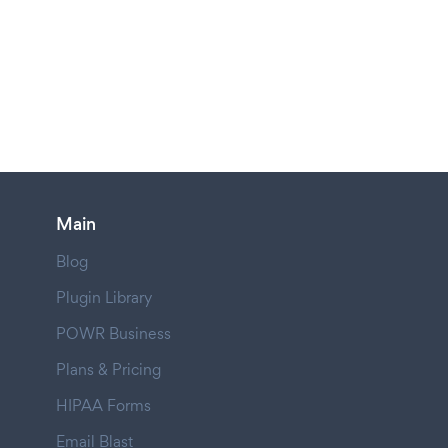
Main
Blog
Plugin Library
POWR Business
Plans & Pricing
HIPAA Forms
Email Blast