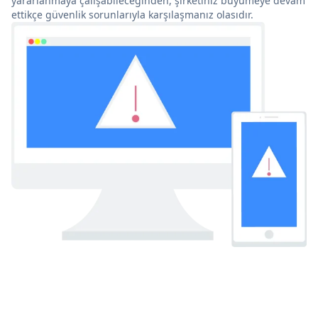
yararlanmaya çalışabileceğinden, şirketiniz büyümeye devam
ettikçe güvenlik sorunlarıyla karşılaşmanız olasıdır.