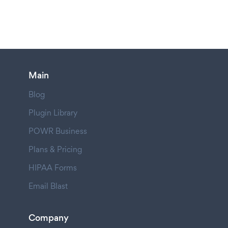
Main
Blog
Plugin Library
POWR Business
Plans & Pricing
HIPAA Forms
Email Blast
Company