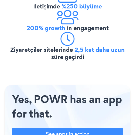
İletişimde
%250 büyüme
200% growth
in engagement
Ziyaretçiler sitelerinde
2,5 kat daha uzun
süre geçirdi
Yes, POWR has an app
for that.
See apps in action