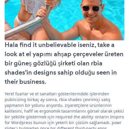
Hala find it unbelievable iseniz, take a
look at el yapımı ahşap çerçeveler üreten
bir güneş gözlüğü şirketi olan rbia
shades'in designs sahip olduğu seen in
their business.
Yerel fuarlar ve el sanatları gösterilerindeki işlerinden
publicizing birkaç ay sonra, rbia shades çevrimiçi satış
yapmanın bir yolunu arıyordu. ziyaretçilere ürünlerinin
kalitesini, hafif ve ergonomik tasarımlarını görsel olarak çekici
bir şekilde göstermek için required the ability. onların Inspiro
for Wordpress bunun için yeterli bir çözüm sağlamadı. powr
slider'ı bulmadan önce bir different third-party apps