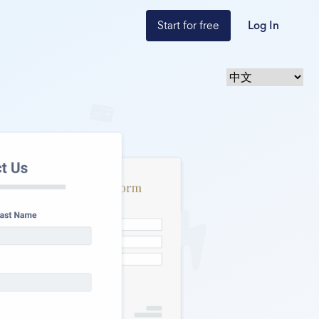
Start for free
Log In