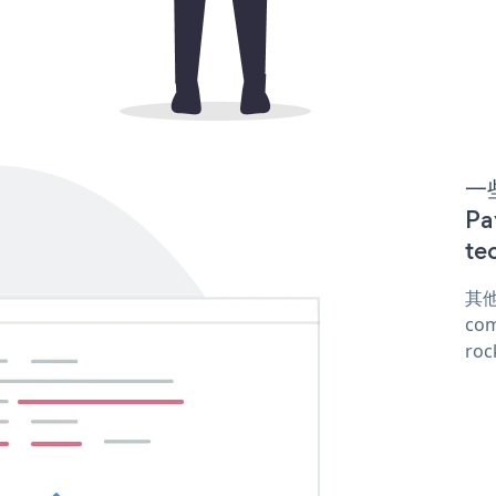
一些
P
te
其他
com
roc