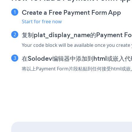
Create a Free Payment Form App
Start for free now
复制plat_display_name的Payment
Your code block will be available once you create
在Solodev编辑器中添加到html或嵌入
将以上Payment Form片段粘贴到任何接受html或