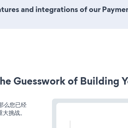
tures and integrations of our Payme
he Guesswork of Building Y
，那么您已经
重大挑战。