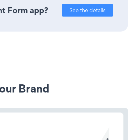
nt Form app?
See the details
our Brand