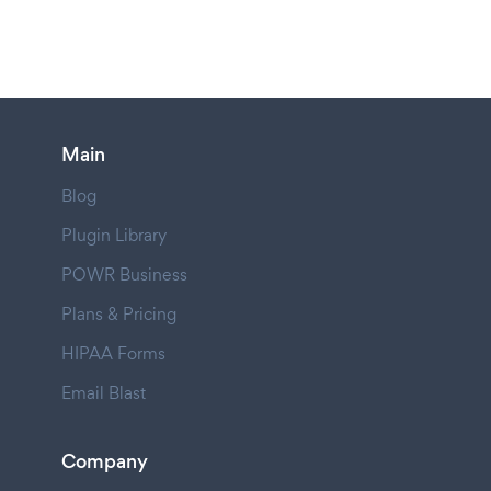
Main
Blog
Plugin Library
POWR Business
Plans & Pricing
HIPAA Forms
Email Blast
Company