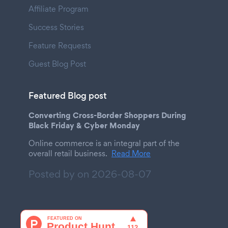
Affiliate Program
Success Stories
Feature Requests
Guest Blog Post
Featured Blog post
Converting Cross-Border Shoppers During
Black Friday & Cyber Monday
Online commerce is an integral part of the
overall retail business.
Read More
Posted by on
2026-08-07