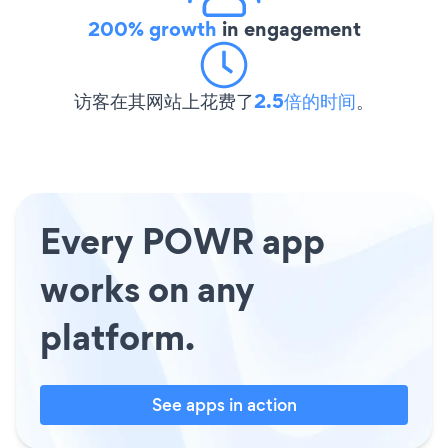
200% growth
in engagement
访客在其网站上花费了
2.5倍的时间
。
Every POWR app
works on any
platform.
See apps in action