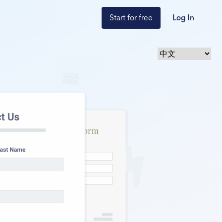
Start for free
Log In