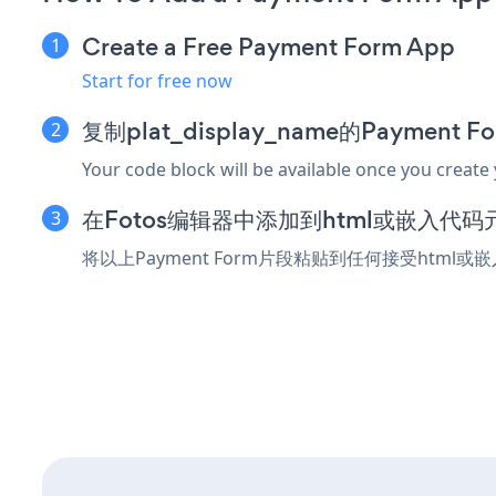
Create a Free Payment Form App
Start for free now
复制plat_display_name的Payment
Your code block will be available once you create
在Fotos编辑器中添加到html或嵌入代码
将以上Payment Form片段粘贴到任何接受html或