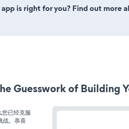
app is right for you? Find out more a
he Guesswork of Building Y
么您已经克服
挑战。恭喜