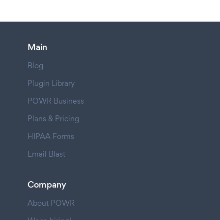
Main
Blog
Plugin Library
POWR Business
Plans & Pricing
HIPAA Forms
Email Blast
Company
About POWR