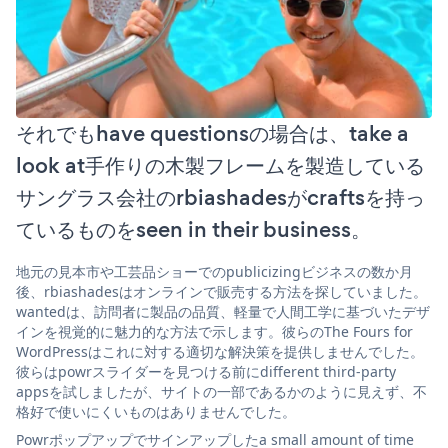
それでもhave questionsの場合は、take a
look at手作りの木製フレームを製造している
サングラス会社のrbiashadesがcraftsを持っ
ているものをseen in their business。
地元の見本市や工芸品ショーでのpublicizingビジネスの数か月
後、rbiashadesはオンラインで販売する方法を探していました。
wantedは、訪問者に製品の品質、軽量で人間工学に基づいたデザ
インを視覚的に魅力的な方法で示します。彼らのThe Fours for
WordPressはこれに対する適切な解決策を提供しませんでした。
彼らはpowrスライダーを見つける前にdifferent third-party
appsを試しましたが、サイトの一部であるかのように見えず、不
格好で使いにくいものはありませんでした。
Powrポップアップでサインアップしたa small amount of time