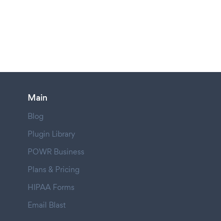
Main
Blog
Plugin Library
POWR Business
Plans & Pricing
HIPAA Forms
Email Blast