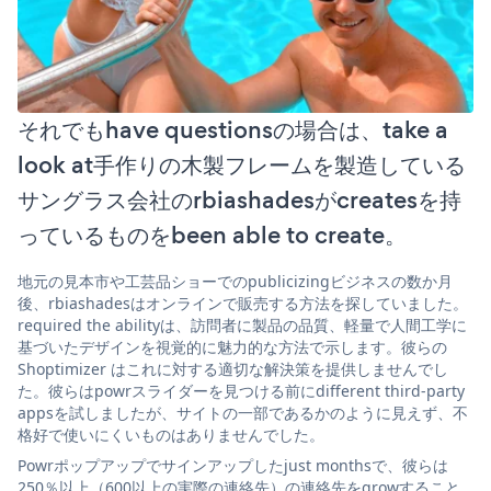
それでもhave questionsの場合は、take a
look at手作りの木製フレームを製造している
サングラス会社のrbiashadesがcreatesを持
っているものをbeen able to create。
地元の見本市や工芸品ショーでのpublicizingビジネスの数か月
後、rbiashadesはオンラインで販売する方法を探していました。
required the abilityは、訪問者に製品の品質、軽量で人間工学に
基づいたデザインを視覚的に魅力的な方法で示します。彼らの
Shoptimizer はこれに対する適切な解決策を提供しませんでし
た。彼らはpowrスライダーを見つける前にdifferent third-party
appsを試しましたが、サイトの一部であるかのように見えず、不
格好で使いにくいものはありませんでした。
Powrポップアップでサインアップしたjust monthsで、彼らは
250％以上（600以上の実際の連絡先）の連絡先をgrowすること