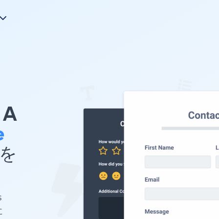
A
e
 を
s
に