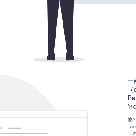
一
（d
P
'
他の
co
する