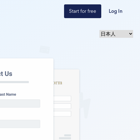
Start for free
Log In