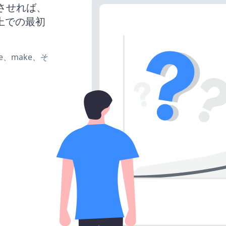
稼働させれば、
上での最初
ate、make、そ