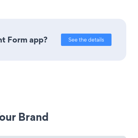
nt Form app?
See the details
our Brand