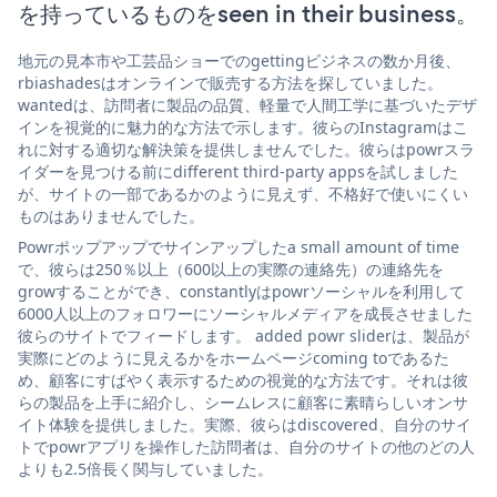
を持っているものをseen in their business。
地元の見本市や工芸品ショーでのgettingビジネスの数か月後、
rbiashadesはオンラインで販売する方法を探していました。
wantedは、訪問者に製品の品質、軽量で人間工学に基づいたデザ
インを視覚的に魅力的な方法で示します。彼らのInstagramはこ
れに対する適切な解決策を提供しませんでした。彼らはpowrスラ
イダーを見つける前にdifferent third-party appsを試しました
が、サイトの一部であるかのように見えず、不格好で使いにくい
ものはありませんでした。
Powrポップアップでサインアップしたa small amount of time
で、彼らは250％以上（600以上の実際の連絡先）の連絡先を
growすることができ、constantlyはpowrソーシャルを利用して
6000人以上のフォロワーにソーシャルメディアを成長させました
彼らのサイトでフィードします。 added powr sliderは、製品が
実際にどのように見えるかをホームページcoming toであるた
め、顧客にすばやく表示するための視覚的な方法です。それは彼
らの製品を上手に紹介し、シームレスに顧客に素晴らしいオンサ
イト体験を提供しました。実際、彼らはdiscovered、自分のサイ
トでpowrアプリを操作した訪問者は、自分のサイトの他のどの人
よりも2.5倍長く関与していました。