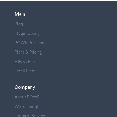
Main
Blog
Plugin Library
POWR Business
Plans & Pricing
HIPAA Forms
Email Blast
Company
About POWR
We're hiring!
Terms of Service