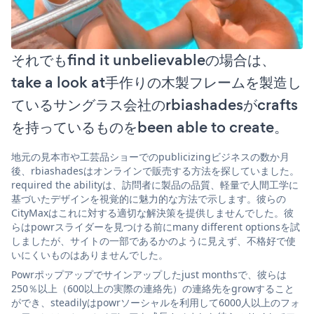
それでもfind it unbelievableの場合は、
take a look at手作りの木製フレームを製造し
ているサングラス会社のrbiashadesがcrafts
を持っているものをbeen able to create。
地元の見本市や工芸品ショーでのpublicizingビジネスの数か月
後、rbiashadesはオンラインで販売する方法を探していました。
required the abilityは、訪問者に製品の品質、軽量で人間工学に
基づいたデザインを視覚的に魅力的な方法で示します。彼らの
CityMaxはこれに対する適切な解決策を提供しませんでした。彼
らはpowrスライダーを見つける前にmany different optionsを試
しましたが、サイトの一部であるかのように見えず、不格好で使
いにくいものはありませんでした。
Powrポップアップでサインアップしたjust monthsで、彼らは
250％以上（600以上の実際の連絡先）の連絡先をgrowすること
ができ、steadilyはpowrソーシャルを利用して6000人以上のフォ