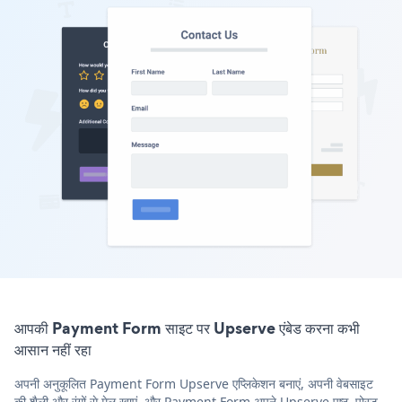
आपकी Payment Form साइट पर Upserve एंबेड करना कभी
आसान नहीं रहा
अपनी अनुकूलित Payment Form Upserve एप्लिकेशन बनाएं, अपनी वेबसाइट
की शैली और रंगों से मेल खाएं, और Payment Form अपने Upserve पृष्ठ, पोस्ट,