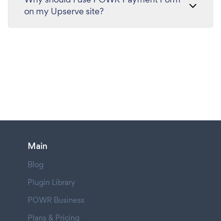
on my Upserve site?
Main
Blog
Plugin Library
POWR Business
Plans & Pricing