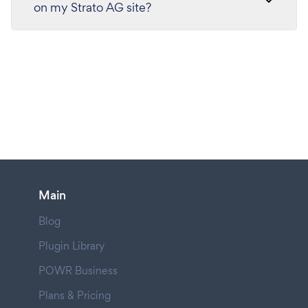
on my Strato AG site?
Main
Blog
Plugin Library
POWR Business
Plans & Pricing