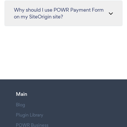
Why should I use POWR Payment Form
on my SiteOrigin site?
Main
Blog
Plugin Library
POWR Business