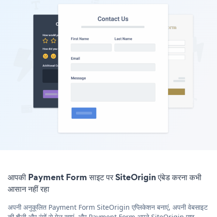
आपकी Payment Form साइट पर SiteOrigin एंबेड करना कभी
आसान नहीं रहा
अपनी अनुकूलित Payment Form SiteOrigin एप्लिकेशन बनाएं, अपनी वेबसाइट
की शैली और रंगों से मेल खाएं, और Payment Form अपने SiteOrigin पृष्ठ,