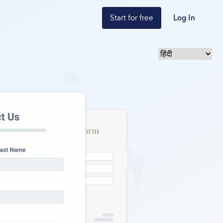
Start for free
Log In