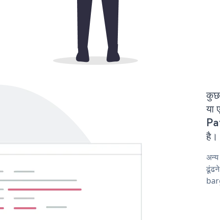
कुछ
या 
Pa
है।
अन्
ढूंढ
barg