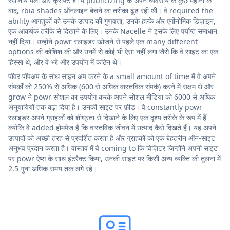
स्थानीय मेलों और क्राफ्ट शो में publicizing के अपने व्यवसाय के कुछ महीनों के
बाद, rbia shades ऑनलाइन बेचने का तरीका ढूंढ रही थी। वे required the
ability आगंतुकों को उनके उत्पाद की गुणवत्ता, उनके हल्के और एर्गोनोमिक डिज़ाइन,
एक आकर्षक तरीके से दिखाने के लिए। उनके Nacelle ने इसके लिए पर्याप्त समाधान
नहीं दिया। उन्होंने powr स्लाइडर खोजने से पहले एक many different
options की कोशिश की और उनमें से कोई भी ऐसा नहीं लगा जैसे कि वे साइट का एक
हिस्सा थे, और वे भद्दे और उपयोग में कठिन थे।
पॉवर पॉपअप के साथ साइन अप करने के a small amount of time में वे अपने
संपर्कों को 250% से अधिक (600 से अधिक वास्तविक संपर्क) करने में सक्षम थे और
grow ने powr सोशल का उपयोग करके अपने सोशल मीडिया को 6000 से अधिक
अनुयायियों तक बढ़ा दिया है। उनकी साइट पर फ़ीड। वे constantly powr
स्लाइडर अपने ग्राहकों को शीघ्रता से दिखाने के लिए एक दृश्य तरीके के रूप में हैं
क्योंकि वे added होमपेज हैं कि वास्तविक जीवन में उत्पाद कैसे दिखते हैं। यह अपने
उत्पादों को अच्छी तरह से प्रदर्शित करता है और ग्राहकों को एक बेहतरीन ऑन-साइट
अनुभव प्रदान करता है। वास्तव में वे coming to कि विज़िटर जिन्होंने अपनी साइट
पर powr ऐप्स के साथ इंटरैक्ट किया, उनकी साइट पर किसी अन्य व्यक्ति की तुलना में
2.5 गुना अधिक समय तक लगे रहे।