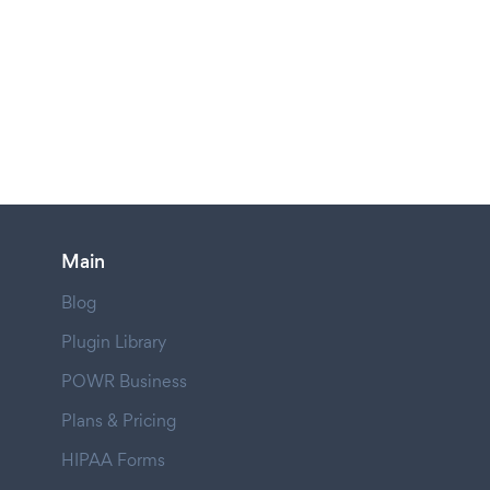
Main
Blog
Plugin Library
POWR Business
Plans & Pricing
HIPAA Forms