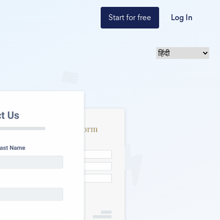
Start for free
Log In