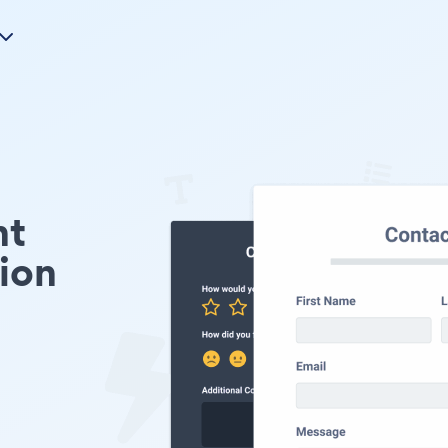
nt
ion