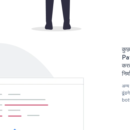
कुछ
Pa
कर
निर
अन्
ढूंढ
bot