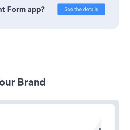
nt Form app?
See the details
our Brand