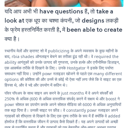
यदि आप अभी भी have questions हैं, तो take a
look at एक धूप का चश्मा कंपनी, जो designs लकड़ी
के फ्रेम हस्तनिर्मित करती है, में been able to create
क्या है।
स्थानीय मेलों और क्राफ्ट शो में publicizing के अपने व्यवसाय के कुछ महीनों के
बाद, rbia shades ऑनलाइन बेचने का तरीका ढूंढ रही थी। वे required the
ability आगंतुकों को उनके उत्पाद की गुणवत्ता, उनके हल्के और एर्गोनोमिक डिज़ाइन,
एक आकर्षक तरीके से दिखाने के लिए। उनके Hostgator ने इसके लिए पर्याप्त
समाधान नहीं दिया। उन्होंने powr स्लाइडर खोजने से पहले एक many different
options की कोशिश की और उनमें से कोई भी ऐसा नहीं लगा जैसे कि वे साइट का एक
हिस्सा थे, और वे भद्दे और उपयोग में कठिन थे।
पॉवर पॉपअप के साथ साइन अप करने के just months में वे अपने संपर्कों को
250% से अधिक (600 से अधिक वास्तविक संपर्क) करने में सक्षम थे और boost ने
powr सोशल का उपयोग करके अपने सोशल मीडिया को 6000 से अधिक अनुयायियों
तक बढ़ा दिया है। उनकी साइट पर फ़ीड। वे constantly powr स्लाइडर अपने
ग्राहकों को शीघ्रता से दिखाने के लिए एक दृश्य तरीके के रूप में हैं क्योंकि वे added
होमपेज हैं कि वास्तविक जीवन में उत्पाद कैसे दिखते हैं। यह अपने उत्पादों को अच्छी
तरह से प्रदर्शित करता है और ग्राहकों को एक बेहतरीन ऑन-साइट अनुभव प्रदान