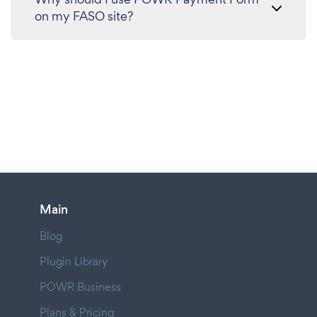
on my FASO site?
Main
Blog
Plugin Library
POWR Business
Plans & Pricing