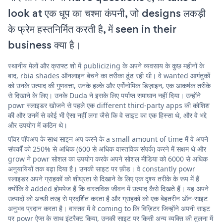
look at एक धूप का चश्मा कंपनी, जो designs लकड़ी
के फ्रेम हस्तनिर्मित करती है, में seen in their
business क्या है।
स्थानीय मेलों और क्राफ्ट शो में publicizing के अपने व्यवसाय के कुछ महीनों के
बाद, rbia shades ऑनलाइन बेचने का तरीका ढूंढ रही थी। वे wanted आगंतुकों
को उनके उत्पाद की गुणवत्ता, उनके हल्के और एर्गोनोमिक डिज़ाइन, एक आकर्षक तरीके
से दिखाने के लिए। उनके Duda ने इसके लिए पर्याप्त समाधान नहीं दिया। उन्होंने
powr स्लाइडर खोजने से पहले एक different third-party apps की कोशिश
की और उनमें से कोई भी ऐसा नहीं लगा जैसे कि वे साइट का एक हिस्सा थे, और वे भद्दे
और उपयोग में कठिन थे।
पॉवर पॉपअप के साथ साइन अप करने के a small amount of time में वे अपने
संपर्कों को 250% से अधिक (600 से अधिक वास्तविक संपर्क) करने में सक्षम थे और
grow ने powr सोशल का उपयोग करके अपने सोशल मीडिया को 6000 से अधिक
अनुयायियों तक बढ़ा दिया है। उनकी साइट पर फ़ीड। वे constantly powr
स्लाइडर अपने ग्राहकों को शीघ्रता से दिखाने के लिए एक दृश्य तरीके के रूप में हैं
क्योंकि वे added होमपेज हैं कि वास्तविक जीवन में उत्पाद कैसे दिखते हैं। यह अपने
उत्पादों को अच्छी तरह से प्रदर्शित करता है और ग्राहकों को एक बेहतरीन ऑन-साइट
अनुभव प्रदान करता है। वास्तव में वे coming to कि विज़िटर जिन्होंने अपनी साइट
पर powr ऐप्स के साथ इंटरैक्ट किया, उनकी साइट पर किसी अन्य व्यक्ति की तुलना में