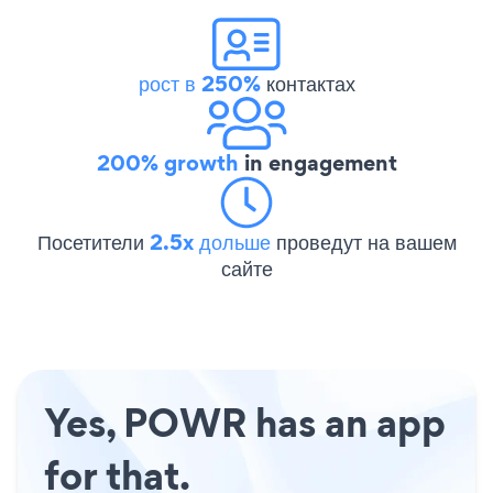
рост в 250%
контактах
200% growth
in engagement
Посетители
2.5x дольше
проведут на вашем
сайте
Yes, POWR has an app
for that.