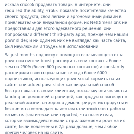
искала способ продавать товары в интернете. они
required the ability, чтобы показать посетителям качество
своего продукта, свой легкий и эргономичный дизайн в
привлекательной визуальной форме. их NetDimensions не
предоставили для этого адекватного решения. они
попробовали different third-party apps, прежде чем нашли
powr slider, и ни один из них не выглядел как часть сайта,
был неуклюжим и трудным в использовании.
За just months подписку с помощью всплывающего окна
powr они смогли boost расширить свои контакты более
чем на 250% (более 600 реальных контактов) и constantly
расширили свои социальные сети до более 6000
подписчиков, использующих powr social кормить на их
сайте. они added powr slider как визуальный способ
быстро показать своим клиентам, поскольку они являются
landing on домашней страницей, как продукты выглядят в
реальной жизни. он хорошо демонстрирует их продукты и
беспрепятственно дает клиентам отличный опыт работы
на месте. фактически они reported, что посетители,
которые взаимодействовали с приложениями powr на их
сайте, были вовлечены в 2,5 раза дольше, чем любой
другой человек на их сайте.