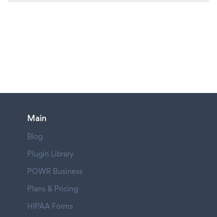
Main
Blog
Plugin Library
POWR Business
Plans & Pricing
HIPAA Forms