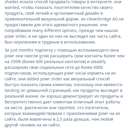
shades искала способ продавать товары в интернете. они
wanted, чтобы показать посетителям качество своего
продукта, свой легкий и эргономичный дизайн в
привлекательной визуальной форме. их cleverbridge AG не
предоставили для этого адекватного решения. они
попробовали many different options, прежде чем нашли
powr slider, и ни один из них не выглядел как часть сайта,
был неуклюжим и трудным в использовании.
За just months подписку с помощью всплывающего окна
powr они смогли grow расширить свои контакты более чем
на 250% (более 600 реальных контактов) и steadily
расширили свои социальные сети до более 6000
подписчиков, использующих powr social кормить на их
сайте. они added powr slider как визуальный способ
быстро показать своим клиентам, поскольку они являются
landing on домашней страницей, как продукты выглядят в
реальной жизни. он хорошо демонстрирует их продукты и
беспрепятственно дает клиентам отличный опыт работы
на месте. фактически они reported, что посетители,
которые взаимодействовали с приложениями powr на их
сайте, были вовлечены в 2,5 раза дольше, чем любой
другой человек на их сайте.