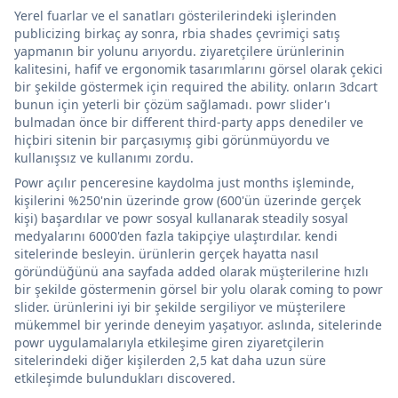
Yerel fuarlar ve el sanatları gösterilerindeki işlerinden
publicizing birkaç ay sonra, rbia shades çevrimiçi satış
yapmanın bir yolunu arıyordu. ziyaretçilere ürünlerinin
kalitesini, hafif ve ergonomik tasarımlarını görsel olarak çekici
bir şekilde göstermek için required the ability. onların 3dcart
bunun için yeterli bir çözüm sağlamadı. powr slider'ı
bulmadan önce bir different third-party apps denediler ve
hiçbiri sitenin bir parçasıymış gibi görünmüyordu ve
kullanışsız ve kullanımı zordu.
Powr açılır penceresine kaydolma just months işleminde,
kişilerini %250'nin üzerinde grow (600'ün üzerinde gerçek
kişi) başardılar ve powr sosyal kullanarak steadily sosyal
medyalarını 6000'den fazla takipçiye ulaştırdılar. kendi
sitelerinde besleyin. ürünlerin gerçek hayatta nasıl
göründüğünü ana sayfada added olarak müşterilerine hızlı
bir şekilde göstermenin görsel bir yolu olarak coming to powr
slider. ürünlerini iyi bir şekilde sergiliyor ve müşterilere
mükemmel bir yerinde deneyim yaşatıyor. aslında, sitelerinde
powr uygulamalarıyla etkileşime giren ziyaretçilerin
sitelerindeki diğer kişilerden 2,5 kat daha uzun süre
etkileşimde bulundukları discovered.